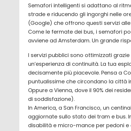
Semafori intelligenti si adattano al ritmo
strade e riducendo gli ingorghi nelle o
(Google) che offrono questi servizi alle 
Come le fermate dei bus, i semafori pos
avviene ad Amsterdam. Un grande rispa
I servizi pubblici sono ottimizzati grazie
un’esperienza di continuità. La tua espl
decisamente più piacevole. Pensa a C
puntualissime che circondano la città i
Oppure a Vienna, dove il 90% dei residen
di soddisfazione).
In America, a San Francisco, un centinai
aggiornate sullo stato dei tram e bus. I
disabilità e micro-mance per pedoni e c