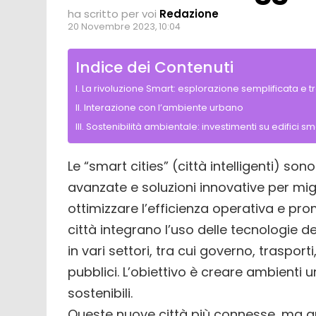
ha scritto per voi
Redazione
20 Novembre 2023, 10:04
Indice dei Contenuti
La rivoluzione Smart: esplorazione semplificata e t
Interazione con l’ambiente urbano
Sostenibilità ambientale: investimenti su edifici s
Le “smart cities” (città intelligenti) s
avanzate e soluzioni innovative per migli
ottimizzare l’efficienza operativa e pr
città integrano l’uso delle tecnologie 
in vari settori, tra cui governo, trasport
pubblici. L’obiettivo è creare ambienti urba
sostenibili.
Queste nuove città più connesse, ma a