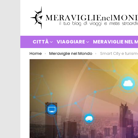
CITTÀ
VIAGGIARE
MERAVIGLIE NEL
You are here:
Home
Meraviglie nel Mondo
Smart City e turismo: la tecnologia