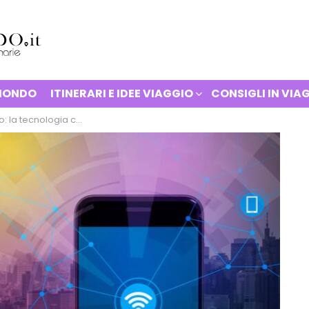
 MONDO
ITINERARI E IDEE VIAGGIO
CONSIGLI IN VIA
 che trasforma i viaggi in città