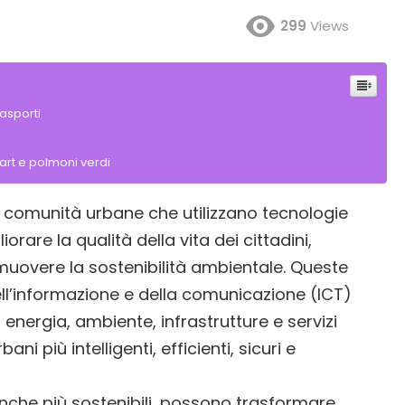
299
Views
rasporti
mart e polmoni verdi
ono comunità urbane che utilizzano tecnologie
orare la qualità della vita dei cittadini,
omuovere la sostenibilità ambientale. Queste
dell’informazione e della comunicazione (ICT)
i, energia, ambiente, infrastrutture e servizi
ni più intelligenti, efficienti, sicuri e
nche più sostenibili, possono trasformare