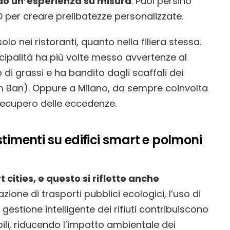
ndo un’esperienza su misura
. Puoi persino
per creare prelibatezze personalizzate.
lo nei ristoranti, quanto nella filiera stessa.
cipalità ha più volte messo avvertenze al
di grassi e ha bandito dagli scaffali dei
am Ban). Oppure a Milano, da sempre coinvolta
l recupero delle eccedenze.
stimenti su edifici smart e polmoni
t cities, e questo si riflette anche
ione di trasporti pubblici ecologici, l’uso di
gestione intelligente dei rifiuti contribuiscono
bili, riducendo l’impatto ambientale dei