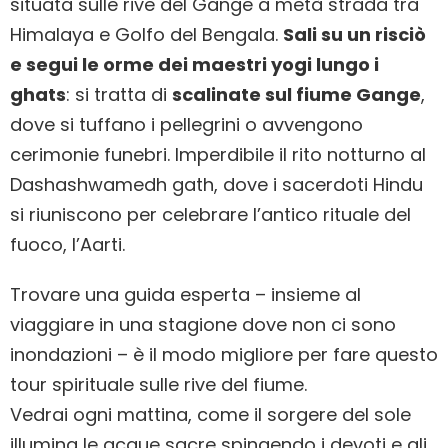
situata sulle rive del Gange a metà strada tra
Himalaya e Golfo del Bengala.
Sali su un risciò
e segui le orme dei maestri yogi lungo i
ghats
: si tratta di
scalinate sul fiume Gange
,
dove si tuffano i pellegrini o avvengono
cerimonie funebri. Imperdibile il rito notturno al
Dashashwamedh gath, dove i sacerdoti Hindu
si riuniscono per celebrare l’antico rituale del
fuoco, l’Aarti.
Trovare una guida esperta – insieme al
viaggiare in una stagione dove non ci sono
inondazioni – è il modo migliore per fare questo
tour spirituale sulle rive del fiume.
Vedrai ogni mattina, come il sorgere del sole
illumina le acque sacre spingendo i devoti e gli