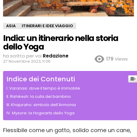
ASIA
ITINERARI E IDEE VIAGGIO
India: un itinerario nella storia
dello Yoga
ha scritto per voi
Redazione
179
Views
27 Novembre 2023, 11:06
Indice dei Contenuti
Varanasi: dove il tempo è immobile
Rishikesh: la culla del bambino
Khajuraho: simbolo dell’Armonia
Mysore: la Hogwarts dello Yoga
Flessibile come un gatto, solido come un cane,