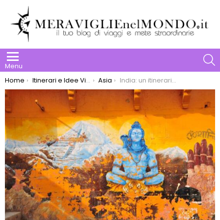
S
Menu
You are here:
Home
Itinerari e Idee Viaggio
Asia
India: un itinerario nella storia dello Yoga