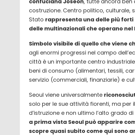
confuciana Joseon
, tutte ancora ben
costruzione. Centro politico, culturale
Stato
rappresenta una delle più forti
delle multinazionali che operano nel
Simbolo visibile di quello che viene 
agli enormi progressi nel campo dell’e
città è un importante centro industrial
beni di consumo (alimentari, tessili, car
servizio (commerciali, finanziarie) e cult
Seoul viene universalmente
riconosciu
solo per le sue attività fiorenti, ma per il 
d’istruzione e non ultimo l’alto grado di
a prima vista Seoul può apparire com
scopre quasi subito come qui sono an