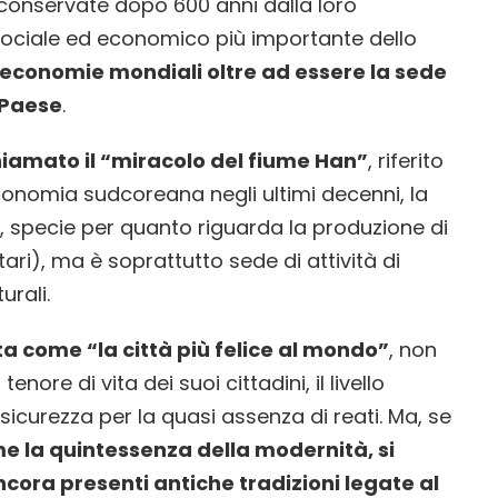
 conservate dopo 600 anni dalla loro
, sociale ed economico più importante dello
 economie mondiali oltre ad essere la sede
 Paese
.
chiamato il “miracolo del fiume Han”
, riferito
conomia sudcoreana negli ultimi decenni, la
e, specie per quanto riguarda la produzione di
tari), ma è soprattutto sede di attività di
urali.
ta come “la città più felice al mondo”
, non
tenore di vita dei suoi cittadini, il livello
 sicurezza per la quasi assenza di reati. Ma, se
e la quintessenza della modernità, si
cora presenti antiche tradizioni legate al