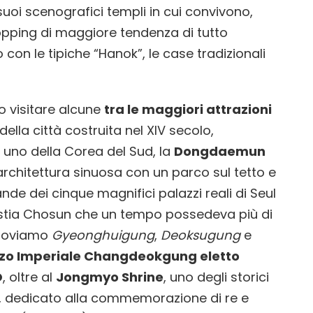
suoi scenografici templi in cui convivono,
shopping di maggiore tendenza di tutto
o con le tipiche “Hanok”, le case tradizionali
o visitare alcune
tra le maggiori attrazioni
della città costruita nel XIV secolo,
 uno della Corea del Sud, la
Dongdaemun
architettura sinuosa con un parco sul tetto e
grande dei cinque magnifici palazzi reali di Seul
nastia Chosun che un tempo possedeva più di
 troviamo
Gyeonghuigung
,
Deoksugung
e
zo Imperiale Changdeokgung eletto
O
, oltre al
Jongmyo Shrine
, uno degli storici
ti, dedicato alla commemorazione di re e