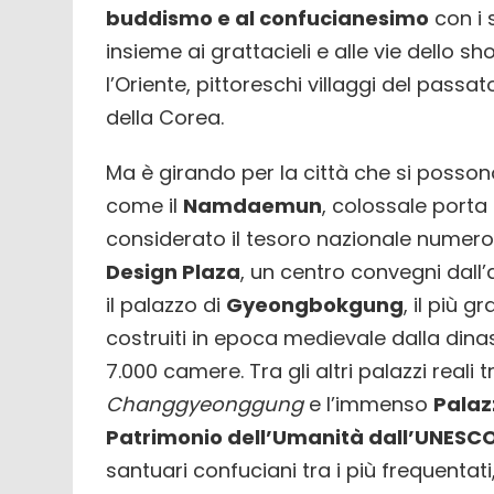
buddismo e al confucianesimo
con i 
insieme ai grattacieli e alle vie dello 
l’Oriente, pittoreschi villaggi del passat
della Corea.
Ma è girando per la città che si posson
come il
Namdaemun
, colossale porta 
considerato il tesoro nazionale numero
Design Plaza
, un centro convegni dall’
il palazzo di
Gyeongbokgung
, il più 
costruiti in epoca medievale dalla di
7.000 camere. Tra gli altri palazzi reali
Changgyeonggung
e l’immenso
Palaz
Patrimonio dell’Umanità dall’UNESC
santuari confuciani tra i più frequenta