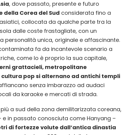
Asia
, dove passato, presente e futuro
le della Corea del Sud
considerata fino a
asiatici, collocata da qualche parte tra la
sola dalle coste frastagliate, con un
 personalità unica, originale e affascinante.
incontaminata fa da incantevole scenario a
riche, come lo è proprio la sua capitale,
rni grattacieli, metropolitane
ultura pop si alternano ad antichi templi
affiancano senza imbarazzo ad audaci
ocali da karaoke e mercati di strada.
più a sud della zona demilitarizzata coreana,
 – e in passato conosciuta come Hanyang –
ri di fortezze volute dall’antica dinastia