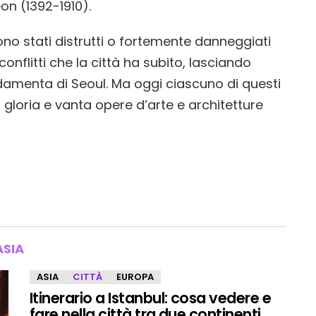
on (1392-1910).
ono stati distrutti o fortemente danneggiati
onflitti che la città ha subito, lasciando
ondamenta di Seoul. Ma oggi ciascuno di questi
a gloria e vanta opere d’arte e architetture
ASIA
ASIA
CITTÀ
EUROPA
Itinerario a Istanbul: cosa vedere e
fare nella città tra due continenti