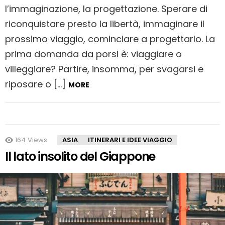
l’immaginazione, la progettazione. Sperare di
riconquistare presto la libertà, immaginare il
prossimo viaggio, cominciare a progettarlo. La
prima domanda da porsi è: viaggiare o
villeggiare? Partire, insomma, per svagarsi e
riposare o […]
MORE
MORE
164
Views
ASIA
ITINERARI E IDEE VIAGGIO
STORIES
Il lato insolito del Giappone