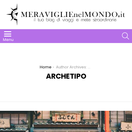
S
Menu
You are here:
Home
Author Archives: Archetipo
ARCHETIPO
LATEST
STORY