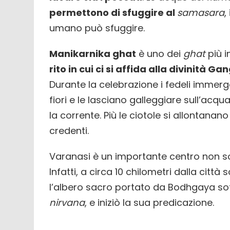
permettono di sfuggire al
samasara
,
umano può sfuggire.
Manikarnika ghat
è uno dei
ghat
più i
rito in cui ci si affida alla divinità Ga
Durante la celebrazione i fedeli immer
fiori e le lasciano galleggiare sull’acqu
la corrente. Più le ciotole si allontanan
credenti.
Varanasi è un importante centro non sol
Infatti, a circa 10 chilometri dalla città s
l’albero sacro portato da Bodhgaya sott
nirvana
, e iniziò la sua predicazione.