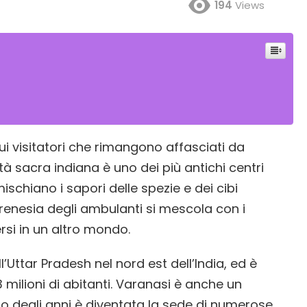
194
Views
sui visitatori che rimangono affasciati da
ittà sacra indiana è uno dei più antichi centri
ischiano i sapori delle spezie e dei cibi
 frenesia degli ambulanti si mescola con i
ersi in un altro mondo.
l’Uttar Pradesh nel nord est dell’India, ed è
3 milioni di abitanti. Varanasi è anche un
so degli anni è diventata la sede di numerose