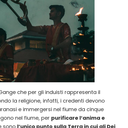
Gange che per gli induisti rappresenta il
ondo la religione, infatti, i credenti devono
Varanasi e immergersi nel fiume da cinque
ergono nel fiume, per
purificare l’anima e
me sono
l’unico punto sulla Terra in cui gli Dei