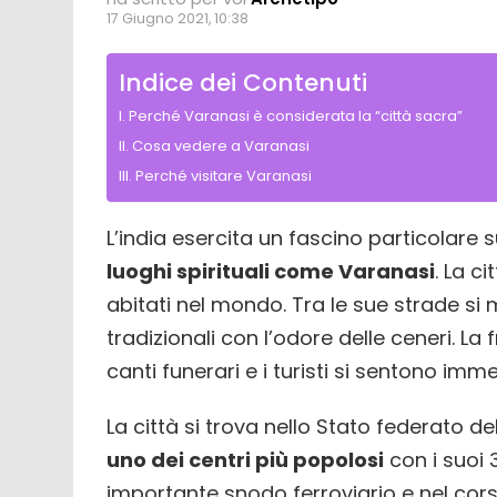
17 Giugno 2021, 10:38
Indice dei Contenuti
Perché Varanasi è considerata la “città sacra”
Cosa vedere a Varanasi
Perché visitare Varanasi
L’india esercita un fascino particolare 
luoghi spirituali come Varanasi
. La c
abitati nel mondo. Tra le sue strade si m
tradizionali con l’odore delle ceneri. La
canti funerari e i turisti si sentono imm
La città si trova nello Stato federato del
uno dei centri più popolosi
con i suoi 
importante snodo ferroviario e nel cor