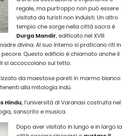
regale, ma purtroppo non può essere
visitata da turisti non induisti. Un altro
tempio che sorge nella città sacra è
Durga Mandir
, edificato nel XVIII
madre divina. Al suo interno si praticano riti in
di pecore. Questo edificio è chiamato anche il
li si accoccolano sul tetto.
erizzato da maestose pareti in marmo bianco
enenti alla mitologia indù.
s Hindu
, l’università di Varanasi costruita nel
ologia, sanscrito e musica.
Dopo aver visitato in lungo e in largo la
città occorre riposarsi e
gustare il